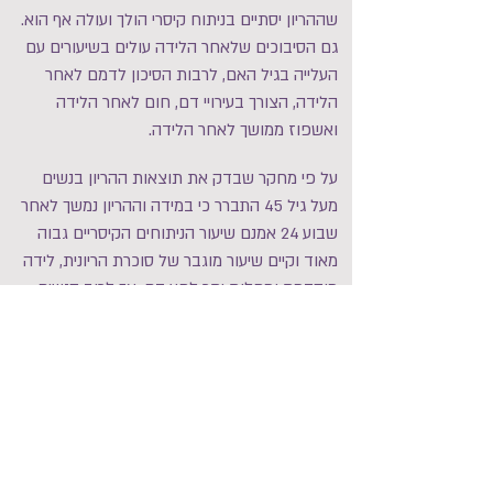
שההריון יסתיים בניתוח קיסרי הולך ועולה אף הוא.
גם הסיבוכים שלאחר הלידה עולים בשיעורים עם
העלייה בגיל האם, לרבות הסיכון לדמם לאחר
הלידה, הצורך בעירויי דם, חום לאחר הלידה
ואשפוז ממושך לאחר הלידה.
על פי מחקר שבדק את תוצאות ההריון בנשים
מעל גיל 45 התברר כי במידה וההריון נמשך לאחר
שבוע 24 אמנם שיעור הניתוחים הקיסריים גבוה
מאוד וקיים שיעור מוגבר של סוכרת הריונית, לידה
מוקדמת ומחלות יתר לחץ דם, אך לרוב הנשים
היו תוצאות הריון טובות.
חשוב לציין כי הדבר נכון בעיקר להריונות עם
עובר יחיד, ולידות בגיל המבוגר של הריונות מרובי
עוברים קשורים בסיבוכי הריון קשים יותר ותוצאות
הריון פחות טובות בהרבה בהשוואה לנשים
צעירות יותר עם הריונות מרובי עוברים.