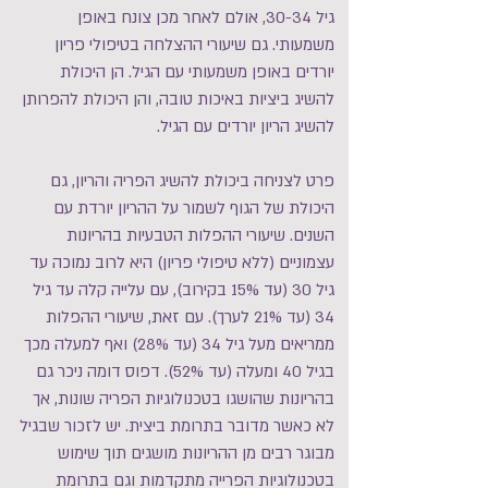
גיל 30-34, אולם לאחר מכן צונח באופן
משמעותי. גם שיעורי ההצלחה בטיפולי פריון
יורדים באופן משמעותי עם הגיל. הן היכולת
להשיג ביציות באיכות טובה, והן היכולת להפרותן
להשיג הריון יורדים עם הגיל.
פרט לצניחה ביכולת להשיג הפריה והריון, גם
היכולת של הגוף לשמור על ההריון יורדת עם
השנים. שיעורי ההפלות הטבעיות בהריונות
עצמוניים (ללא טיפולי פריון) היא לרוב נמוכה עד
גיל 30 (עד 15% בקירוב), עם עלייה קלה עד גיל
34 (עד 21% לערך). עם זאת, שיעורי ההפלות
ממריאים מעל גיל 34 (עד 28%) ואף למעלה מכך
בגיל 40 ומעלה (עד 52%). דפוס דומה ניכר גם
בהריונות שהושגו בטכנולוגיות הפריה שונות, אך
לא כאשר מדובר בתרומת ביצית. יש לזכור שבגיל
מבוגר רבים מן ההריונות מושגים תוך שימוש
בטכנולוגיות הפרייה מתקדמות וגם בתרומת