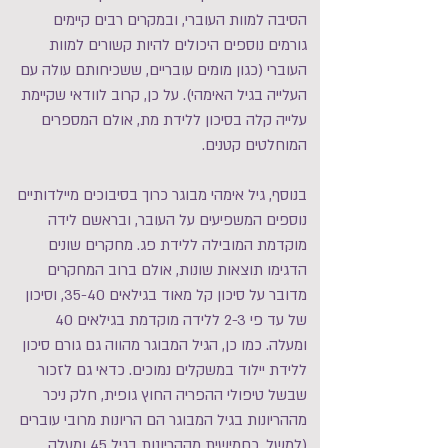
הסיבה למוות העוברי, ובמקרים רבים קיימים
גורמים נוספים היכולים להיות קשורים למוות
העוברי (כגון מומים עובריים, ששכיחותם עולה עם
העלייה בגיל האימהי). על כן, קרוב לוודאי שקיימת
עלייה קלה בסיכון ללידת מת, אולם המספרים
המוחלטים קטנים.
בנוסף, גיל אימהי מבוגר כרוך בסיבוכים מיילדותיים
נוספים המשפיעים על העובר, ובראשם לידה
מוקדמת המובילה ללידת פג. מחקרים שונים
הדגימו תוצאות שונות, אולם ברוב המחקרים
מדובר על סיכון קל מאוד בגילאים 35-40, וסיכון
של עד פי 2-3 ללידה מוקדמת בגילאים 40
ומעלה. כמו כן, הגיל המבוגר מהווה גם גורם סיכון
ללידת יילוד במשקלים נמוכים. כדאי גם לזכור
שבשל טיפולי ההפריה החוץ גופית, חלק ניכר
מההריונות בגיל המבוגר הם הריונות מרובי עוברים
(למשל, כחמישית מההריונות בגיל 45 ומעלה,